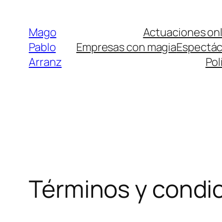
Saltar
al
Mago
Actuaciones onl
contenido
Pablo
Empresas con magia
Espectác
Arranz
Pol
Términos y condi