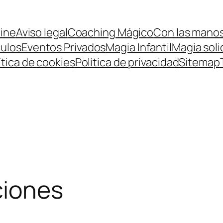
ine
Aviso legal
Coaching Mágico
Con las manos
ulos
Eventos Privados
Magia Infantil
Magia soli
ítica de cookies
Política de privacidad
Sitemap
ciones